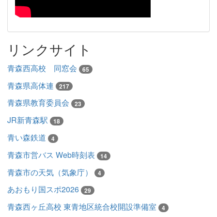
リンクサイト
青森西高校 同窓会
65
青森県高体連
217
青森県教育委員会
23
JR新青森駅
18
青い森鉄道
4
青森市営バス Web時刻表
14
青森市の天気（気象庁）
4
あおもり国スポ2026
29
青森西ヶ丘高校 東青地区統合校開設準備室
4