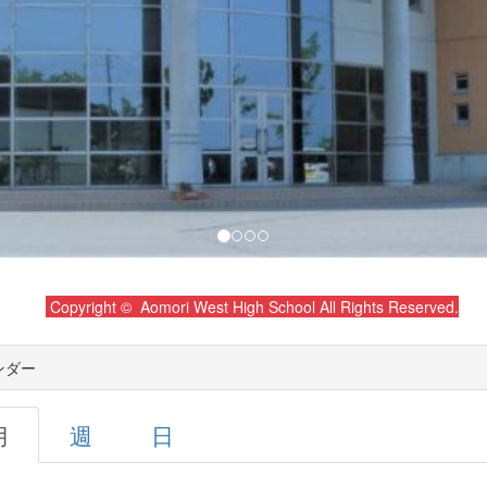
Copyright © Aomori West High School All Rights Reserved.
ンダー
月
週
日