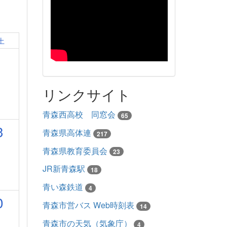
土
リンクサイト
青森西高校 同窓会
65
3
青森県高体連
217
青森県教育委員会
23
JR新青森駅
18
青い森鉄道
4
0
青森市営バス Web時刻表
14
青森市の天気（気象庁）
4