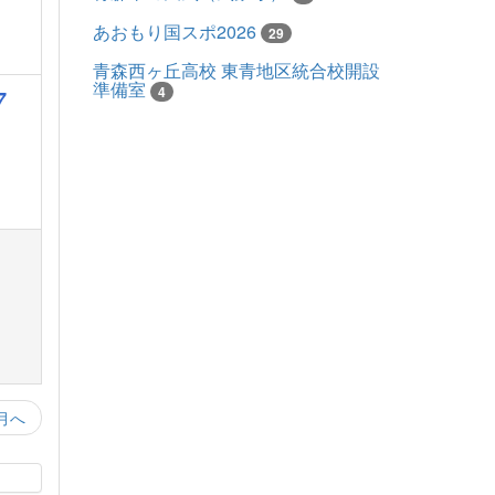
あおもり国スポ2026
29
青森西ヶ丘高校 東青地区統合校開設
準備室
7
4
月へ