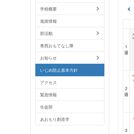
学校概要
進路情報
部活動
青西おもてなし隊
1
週
お知らせ
いじめ防止基本方針
アクセス
2
週
緊急情報
生徒部
あおもり創造学
3