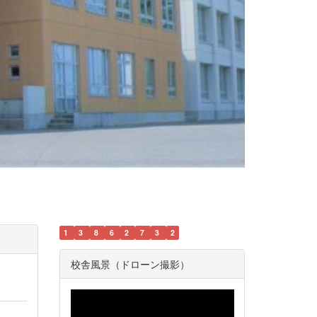
1
3
8
6
2
7
3
2
校舎風景（ドローン撮影）