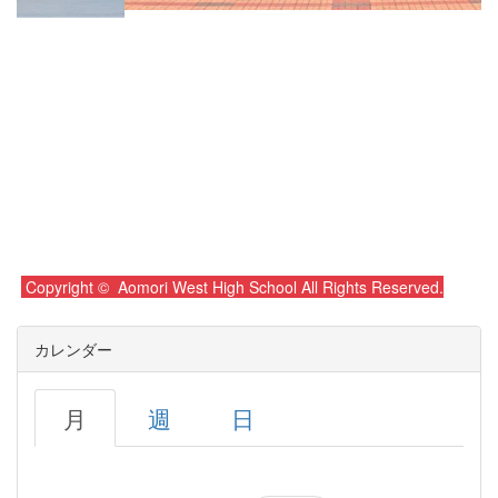
Copyright © Aomori West High School All Rights Reserved.
カレンダー
月
週
日