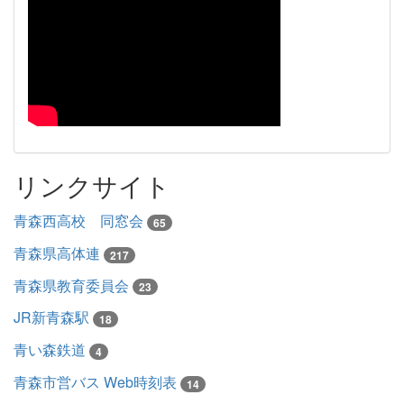
リンクサイト
青森西高校 同窓会
65
青森県高体連
217
青森県教育委員会
23
JR新青森駅
18
青い森鉄道
4
青森市営バス Web時刻表
14