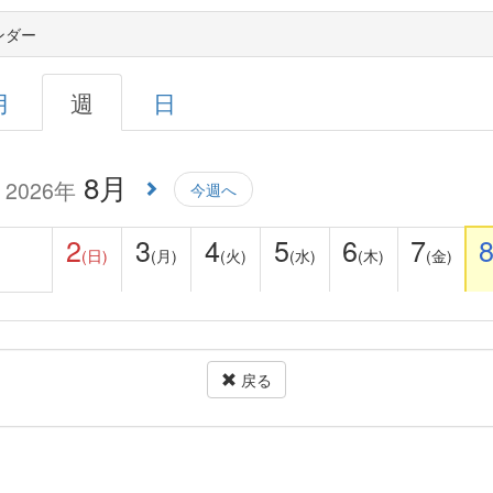
ンダー
月
週
日
8月
2026年
今週へ
2
3
4
5
6
7
(日)
(月)
(火)
(水)
(木)
(金)
戻る