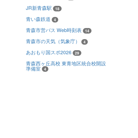
JR新青森駅
18
青い森鉄道
4
青森市営バス Web時刻表
14
青森市の天気（気象庁）
4
あおもり国スポ2026
29
青森西ヶ丘高校 東青地区統合校開設
準備室
4