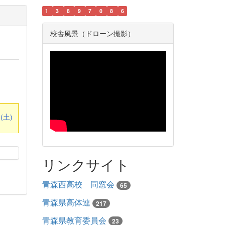
1
3
8
9
7
0
8
6
校舎風景（ドローン撮影）
8
(土)
リンクサイト
青森西高校 同窓会
65
青森県高体連
217
青森県教育委員会
23