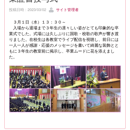
投稿日時 : 2023/03/02
サイト管理者
３月１日（水）１３：３０～
入場から退場まで３年生の凛々しい姿がとても印象的な卒
業式でした。式場には久しぶりに国歌・校歌の歌声が響き渡
りました。在校生は各教室でライブ配信を視聴し、前日には
一人一人が感謝・応援のメッセージを書いて綺麗な装飾とと
もに３年生の教室前に掲示し、卒業ムードに花を添えまし
た。