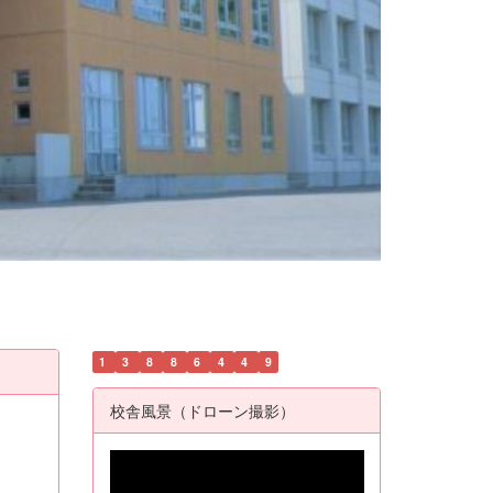
1
3
8
8
6
4
4
9
校舎風景（ドローン撮影）