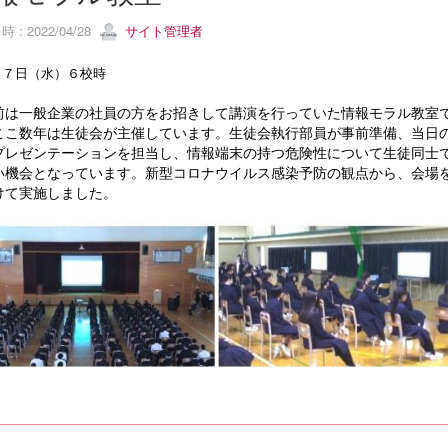
 : 2022/04/28
サイト管理者
２７日（水）６校時
は一般企業の社員の方をお招きして講演を行っていた情報モラル教室
ここ数年は生徒会が主催しています。生徒会執行部員が事前準備、当日
プレゼンテーションを担当し、情報端末の持つ危険性について生徒同士
い機会となっています。新型コロナウイルス感染予防の観点から、会場
けて実施しました。