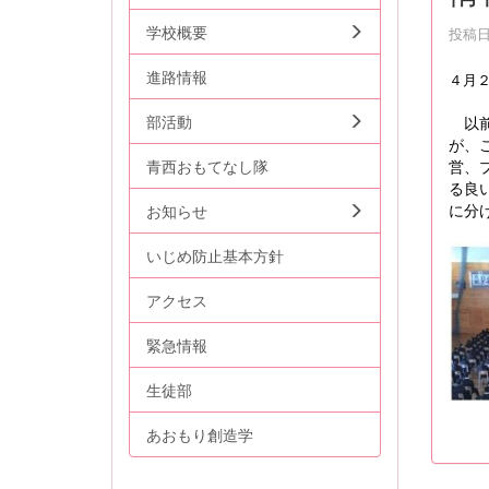
学校概要
投稿日時
進路情報
４月
部活動
以前
が、
青西おもてなし隊
営、
る良
に分
お知らせ
いじめ防止基本方針
アクセス
緊急情報
生徒部
あおもり創造学