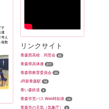
です
の運
で考え
を複数
リンクサイト
青森西高校 同窓会
65
青森県高体連
217
青森県教育委員会
23
JR新青森駅
18
青い森鉄道
4
青森市営バス Web時刻表
14
青森市の天気（気象庁）
4