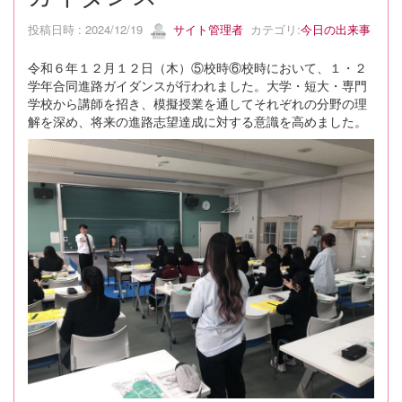
投稿日時 : 2024/12/19
サイト管理者
カテゴリ:
今日の出来事
令和６年１２月１２日（木）⑤校時⑥校時において、１・２
学年合同進路ガイダンスが行われました。大学・短大・専門
学校から講師を招き、模擬授業を通してそれぞれの分野の理
解を深め、将来の進路志望達成に対する意識を高めました。