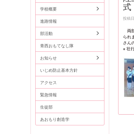
式
学校概要
投稿日時
進路情報
両部
部活動
られ
さん
青西おもてなし隊
※ 
お知らせ
いじめ防止基本方針
アクセス
緊急情報
生徒部
あおもり創造学