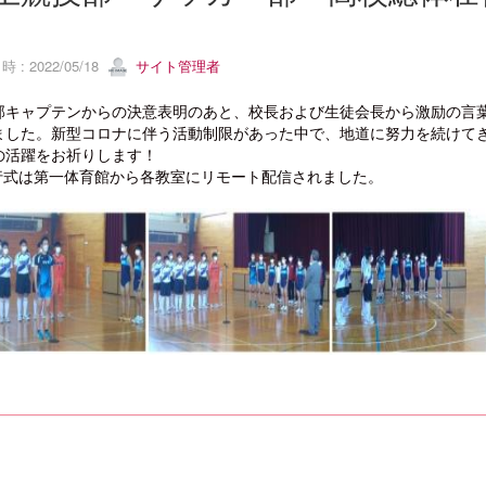
 : 2022/05/18
サイト管理者
キャプテンからの決意表明のあと、校長および生徒会長から激励の言
ました。新型コロナに伴う活動制限があった中で、地道に努力を続けて
の活躍をお祈りします！
壮行式は第一体育館から各教室にリモート配信されました。