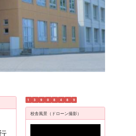
1
3
9
0
8
4
8
9
校舎風景（ドローン撮影）
行