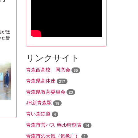
葉が送
きた皆
リンクサイト
青森西高校 同窓会
65
青森県高体連
217
青森県教育委員会
23
JR新青森駅
18
青い森鉄道
4
青森市営バス Web時刻表
14
青森市の天気（気象庁）
4