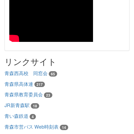
リンクサイト
青森西高校 同窓会
65
青森県高体連
217
青森県教育委員会
23
JR新青森駅
18
青い森鉄道
4
青森市営バス Web時刻表
14