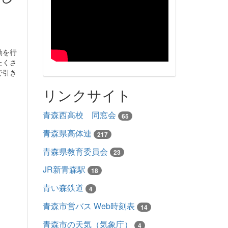
動を行
たくさ
で引き
リンクサイト
青森西高校 同窓会
65
青森県高体連
217
青森県教育委員会
23
JR新青森駅
18
青い森鉄道
4
青森市営バス Web時刻表
14
青森市の天気（気象庁）
4