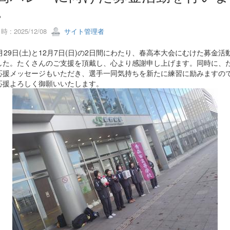
。
 : 2025/12/08
サイト管理者
29日(土)と12月7日(日)の2日間にわたり、春高本大会にむけた募金活
した。たくさんのご支援を頂戴し、心より感謝申し上げます。同時に、
応援メッセージもいただき、選手一同気持ちを新たに練習に励みますの
応援よろしく御願いいたします。