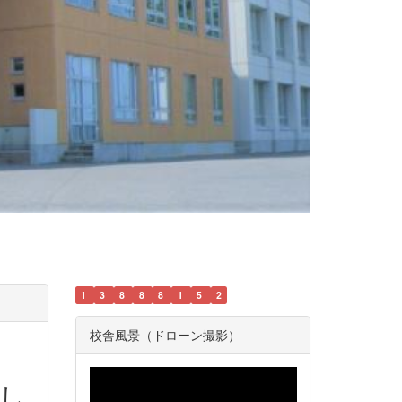
1
3
8
8
8
1
5
2
校舎風景（ドローン撮影）
し