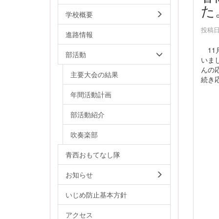
た
学校概要
投稿日時
進路情報
11月
部活動
いま
んの
主要大会の結果
続き
年間活動計画
部活動紹介
吹奏楽部
青西おもてなし隊
お知らせ
いじめ防止基本方針
アクセス