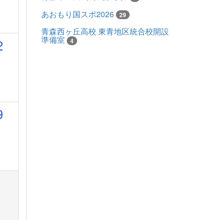
あおもり国スポ2026
29
青森西ヶ丘高校 東青地区統合校開設
準備室
2
4
9