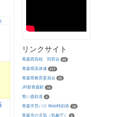
土
リンクサイト
青森西高校 同窓会
65
青森県高体連
217
青森県教育委員会
23
JR新青森駅
18
青い森鉄道
4
5
青森市営バス Web時刻表
14
青森市の天気（気象庁）
4