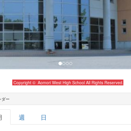
Copyright © Aomori West High School All Rights Reserved.
ンダー
月
週
日