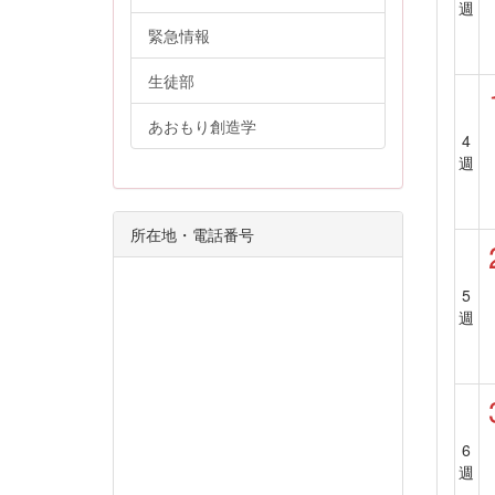
週
緊急情報
生徒部
あおもり創造学
4
週
所在地・電話番号
5
週
6
週