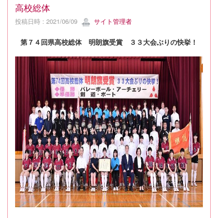
高校総体
投稿日時 : 2021/06/09
サイト管理者
第７４回県高校総体 明朗旗受賞 ３３大会ぶりの快挙！