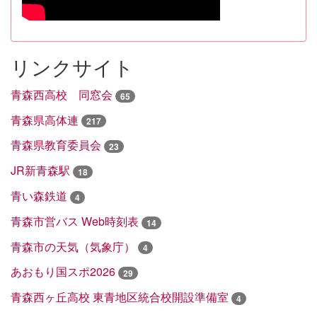
リンクサイト
青森西高校 同窓会
65
青森県高体連
217
青森県教育委員会
23
JR新青森駅
18
青い森鉄道
4
青森市営バス Web時刻表
14
青森市の天気（気象庁）
4
あおもり国スポ2026
29
青森西ヶ丘高校 東青地区統合校開設準備室
4