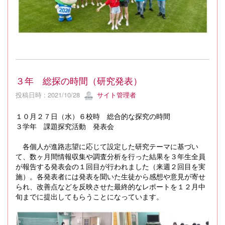
３年 総探の時間（研究発表）
投稿日時 : 2021/10/28
サイト管理者
１０月２７日（水）６校時 総合的な探究の時間
３学年 課題探究活動 発表会
各個人が進路志望に応じて設定した研究テーマに基づい
て、数ヶ月間情報収集や調査分析を行った結果を３年生全員
が報告する発表会の１回目が行われました（来週２回目を実
施）。各発表者には発表を聞いた生徒から感想や意見が寄せ
られ、改善点などを反映させた最終的なレポートを１２月中
旬までに提出してもらうことになっています。