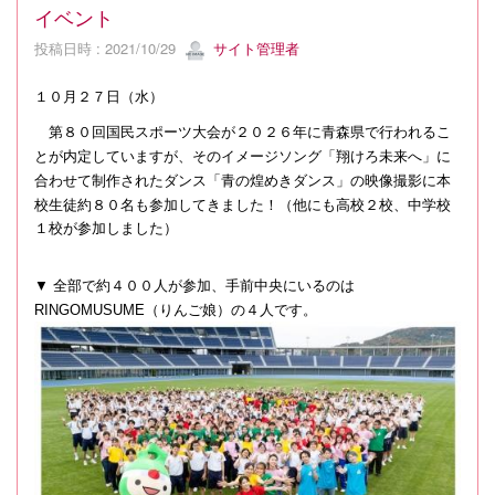
イベント
投稿日時 : 2021/10/29
サイト管理者
１０月２７日（水）
第８０回国民スポーツ大会が２０２６年に青森県で行われるこ
とが内定していますが、そのイメージソング「翔けろ未来へ」に
合わせて制作されたダンス
「青の煌めきダンス」の
映像撮影に本
校生徒約８０名も参加してきました！（他にも高校２校、中学校
１校が参加しました）
▼ 全部で約４００人が参加、手前中央にいるのは
RINGOMUSUME
（りんご娘）の４人です。