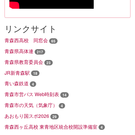
リンクサイト
青森西高校 同窓会
65
青森県高体連
217
青森県教育委員会
23
JR新青森駅
18
青い森鉄道
4
青森市営バス Web時刻表
14
青森市の天気（気象庁）
4
あおもり国スポ2026
29
青森西ヶ丘高校 東青地区統合校開設準備室
4