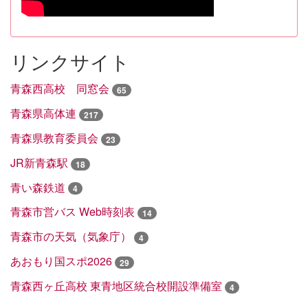
リンクサイト
青森西高校 同窓会
65
青森県高体連
217
青森県教育委員会
23
JR新青森駅
18
青い森鉄道
4
青森市営バス Web時刻表
14
青森市の天気（気象庁）
4
あおもり国スポ2026
29
青森西ヶ丘高校 東青地区統合校開設準備室
4