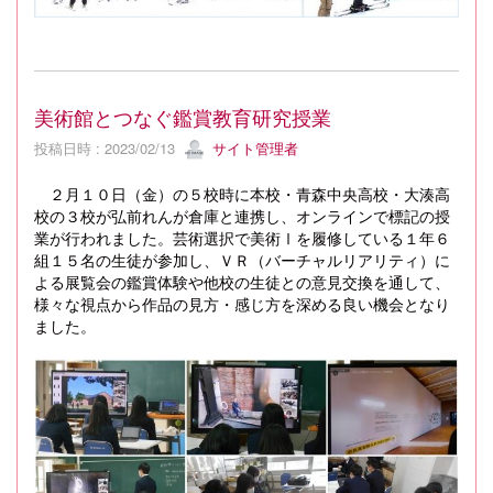
美術館とつなぐ鑑賞教育研究授業
投稿日時 : 2023/02/13
サイト管理者
２月１０日（金）の５校時に本校・青森中央高校・大湊高
校の３校が弘前れんが倉庫と連携し、オンラインで標記の授
業が行われました。芸術選択で美術Ⅰを履修している１年６
組１５名の生徒が参加し、ＶＲ（バーチャルリアリティ）に
よる展覧会の鑑賞体験や他校の生徒との意見交換を通して、
様々な視点から作品の見方・感じ方を深める良い機会となり
ました。