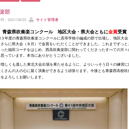
楽部
 : 2021/08/23
サイト管理者
青森県吹奏楽コンクール 地区大会・県大会ともに
金賞
受賞
和３年度の青森県吹奏楽コンクールに高等学校小編成の部で出場し、地区大会
、さらに県大会（８月）で金賞をいただくことができました。これまでずっと
さった福田コーチをはじめ、西高吹奏楽部に関わってくださったすべての方々
と思っています。本当にありがとうございました。
年惜しくも逃した東北大会出場を果たせるように、よりいっそう日々の練習に
たくさんの人の心に届く演奏ができるよう頑張ります。今後とも青森西高校吹
援をよろしくお願いします。