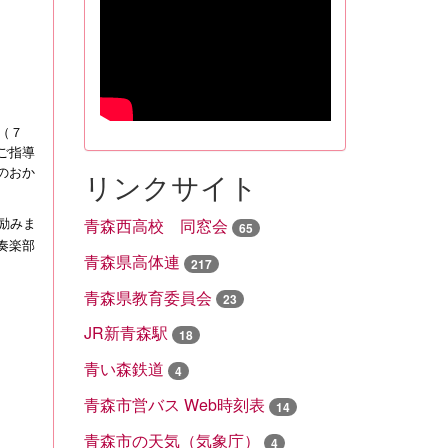
（７
ご指導
のおか
リンクサイト
励みま
青森西高校 同窓会
65
奏楽部
青森県高体連
217
青森県教育委員会
23
JR新青森駅
18
青い森鉄道
4
青森市営バス Web時刻表
14
青森市の天気（気象庁）
4