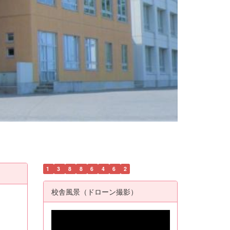
1
3
8
8
6
4
6
2
校舎風景（ドローン撮影）