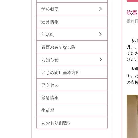
学校概要
吹奏
投稿日時
進路情報
部活動
令
青西おもてなし隊
月）
くだ
げだ
お知らせ
今
いじめ防止基本方針
す。
の応
アクセス
緊急情報
生徒部
あおもり創造学