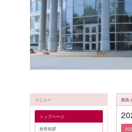
メニュー
西高
2
トップページ
校長挨拶
20