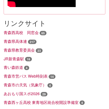
リンクサイト
青森西高校 同窓会
65
青森県高体連
217
青森県教育委員会
23
JR新青森駅
18
青い森鉄道
4
青森市営バス Web時刻表
14
青森市の天気（気象庁）
4
あおもり国スポ2026
29
青森西ヶ丘高校 東青地区統合校開設準備室
4