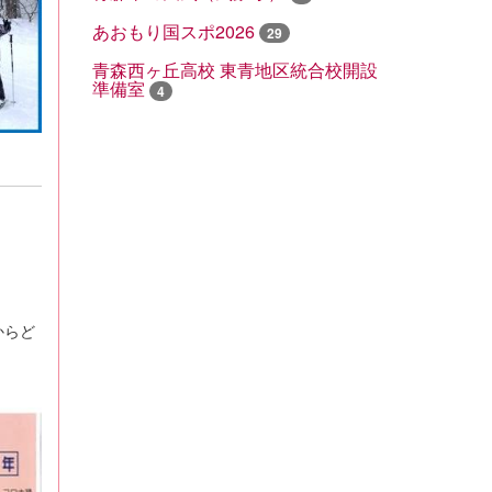
あおもり国スポ2026
29
青森西ヶ丘高校 東青地区統合校開設
準備室
4
からど