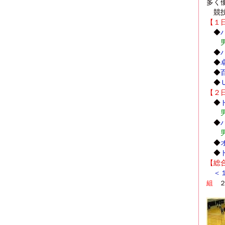
多く
競技
【１
◆
◆
◆
◆
◆
【２
◆
男
◆
男
◆
◆
【総
＜
組
２