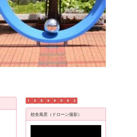
1
3
8
9
9
0
9
2
校舎風景（ドローン撮影）