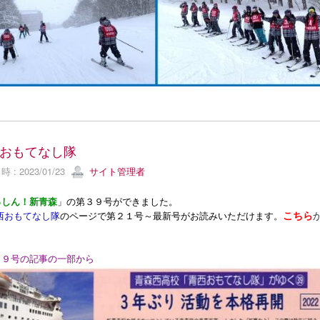
おもてなし隊
 : 2023/01/23
サイト管理者
っしん！新青森
」の第３９号ができました。
こちら
西おもてなし隊
のページで第２１号～最新号がお読みいただけます。
。
３９号の記事の一部から