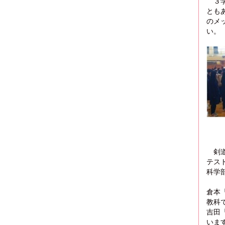
３
とも
のメ
い。
剣道
テス
科学
倉本
教科
吉田
いま