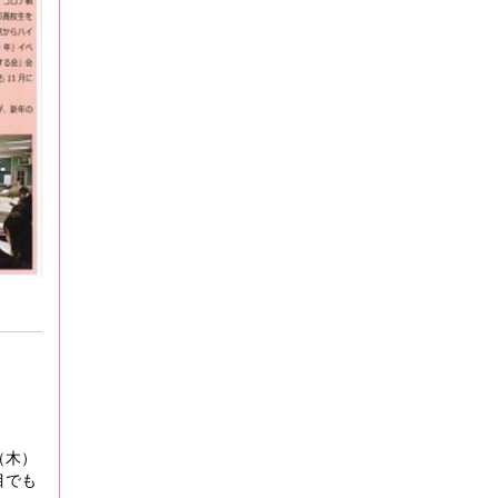
（木）
目でも