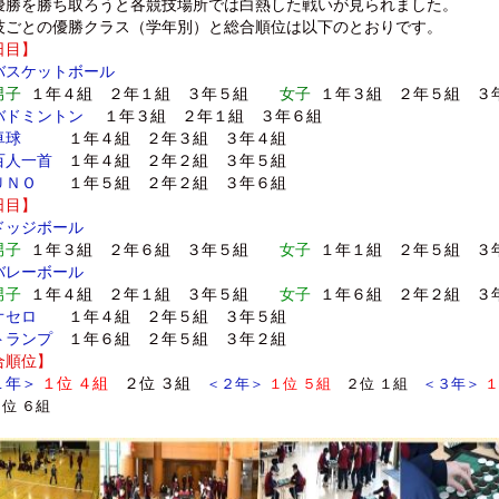
優勝を勝ち取ろうと各競技場所では白熱した戦いが見られました。
ごとの優勝クラス（学年別）と総合順位は以下のとおりです。
日目】
バスケットボール
男子
１年４組 ２年１組 ３年５組
女子
１年３組 ２年５組 ３
バドミントン
１年３組 ２年１組 ３年６組
卓球
１年４組 ２年３組 ３年４組
百人一首
１年４組 ２年２組 ３年５組
ＵＮＯ
１年５組 ２年２組 ３年６組
日目】
ドッジボール
子
１年３組 ２年６組 ３年５組
女子
１年１組 ２年５組 ３
バレーボール
子
１年４組 ２年１組 ３年５組
女子
１年６組 ２年２組 ３
オセロ
１年４組 ２年５組 ３年５組
トランプ
１年６組 ２年５組 ３年２組
合順位】
１年＞
１位 ４組
２位 ３組
＜２年＞
１位 ５組
２位 １組
＜３年＞
１
位 ６組