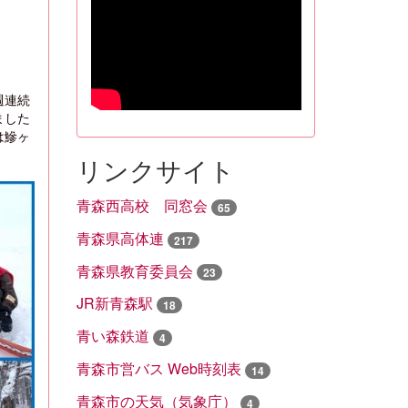
週連続
ました
は鰺ヶ
。
リンクサイト
青森西高校 同窓会
65
青森県高体連
217
青森県教育委員会
23
JR新青森駅
18
青い森鉄道
4
青森市営バス Web時刻表
14
青森市の天気（気象庁）
4