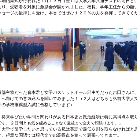
学期始業式が行われた１月１３日（金）は大学入学共通テストの前日と
あり、受験者を対象に激励会が開かれました。校長、学年主任からの熱
ッセージの後押しを受け、本番ではぜひ１２０％の力を発揮してきてく
部主将だった倉本君と女子バスケットボール部主将だった吉田さんに
トへ向けての意気込みを聞いてみました！（２人はどちらも弘前大学人
部の学校推薦型入試に合格しています）
「将来学びたい学問と関わりがある日本史と政治経済は特に高得点を取
です。２日間と
も気を緩めることなく最後まで全力で頑張ります。」
「大学で留学したいと思っている私は英語で最低６割を取らなければと
す。得意な国語では現代文での高得点を狙って頑張ってきます。」