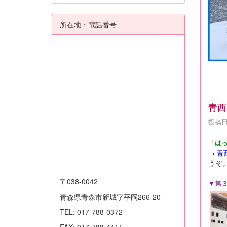
所在地・電話番号
青西
投稿日時
「
は
→
青
うぞ
〒038-0042
▼第
青森県青森市新城字平岡266-20
TEL: 017-788-0372
FAX: 017-788-4411