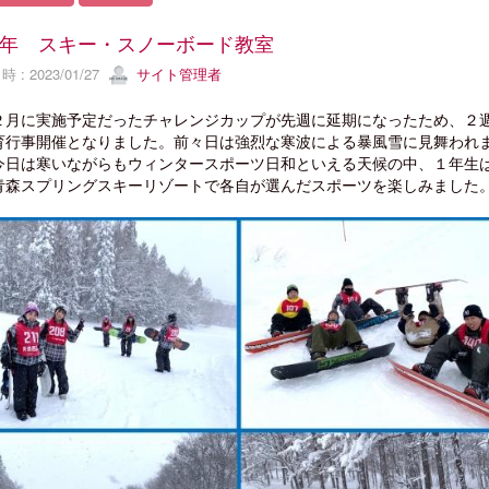
年 スキー・スノーボード教室
 : 2023/01/27
サイト管理者
２月に実施予定だったチャレンジカップ
が先週に延期になったため、２
育行事開催となりました。前々日は強烈な寒波による暴風雪に見舞われ
今日は寒いながらもウィンタースポーツ日和といえる天候の中、１年生
青森スプリングスキーリゾートで各自が選んだスポーツを
楽しみました