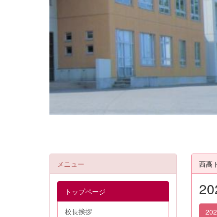
メニュー
西高
2
トップページ
校長挨拶
20