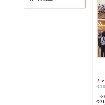
チャ
投稿日時
今年
の２