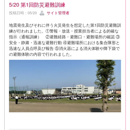
5/20 第1回防災避難訓練
投稿日時 : 05/20
サイト管理者
地震発生及びそれに伴う火災発生を想定した第1回防災避難訓
練が行われました。①警報・放送・授業担当者による的確な
指示（通報訓練） ②避難経路・避難口・避難場所の確認 ③
安全・静粛・迅速な避難行動 ④避難場所における集合隊形と
迅速な人員点呼及び報告 ⑤消火器による消火体験や降下袋で
の避難体験の内容で行われました。