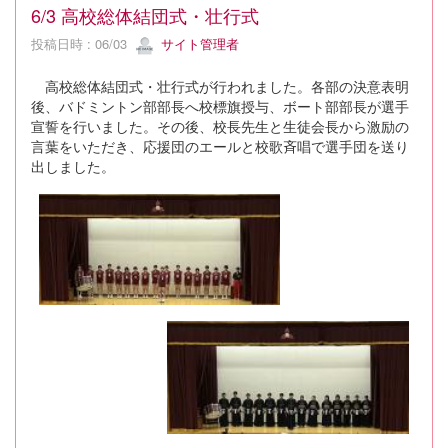
6/3 高校総体結団式・壮行式
投稿日時 : 06/03
サイト管理者
高校総体結団式・壮行式が行われました。各部の決意表明
後、バドミントン部部長へ校標旗授与、ボート部部長が選手
宣誓を行いました。その後、校長先生と生徒会長から激励の
言葉をいただき、応援団のエールと校歌斉唱で選手団を送り
出しました。