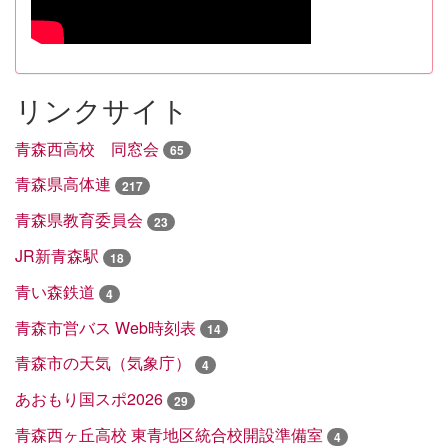
リンクサイト
青森西高校 同窓会
65
青森県高体連
217
青森県教育委員会
23
JR新青森駅
18
青い森鉄道
4
青森市営バス Web時刻表
14
青森市の天気（気象庁）
4
あおもり国スポ2026
29
青森西ヶ丘高校 東青地区統合校開設準備室
4