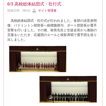
6/3 高校総体結団式・壮行式
投稿日時 : 06/03
サイト管理者
高校総体結団式・壮行式が行われました。各部の決意表明
後、バドミントン部部長へ校標旗授与、ボート部部長が選手
宣誓を行いました。その後、校長先生と生徒会長から激励の
言葉をいただき、応援団のエールと校歌斉唱で選手団を送り
出しました。