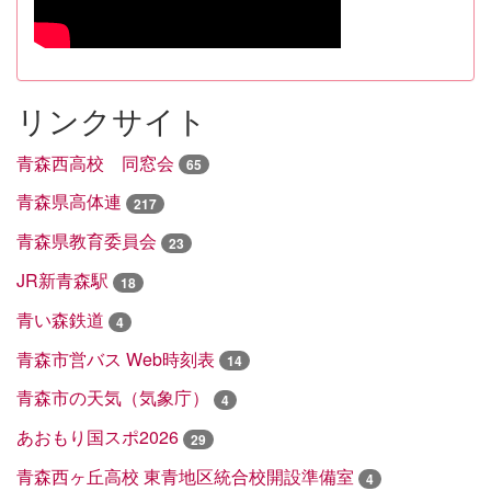
リンクサイト
青森西高校 同窓会
65
青森県高体連
217
青森県教育委員会
23
JR新青森駅
18
青い森鉄道
4
青森市営バス Web時刻表
14
青森市の天気（気象庁）
4
あおもり国スポ2026
29
青森西ヶ丘高校 東青地区統合校開設準備室
4