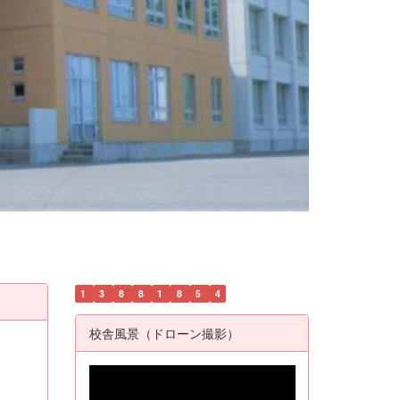
1
3
8
8
1
8
5
4
校舎風景（ドローン撮影）