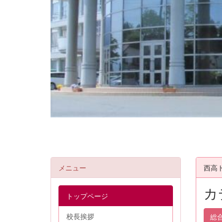
メニュー
西高
カ
トップページ
校長挨拶
総