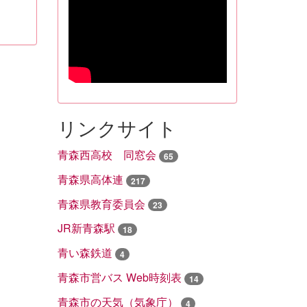
リンクサイト
青森西高校 同窓会
65
青森県高体連
217
青森県教育委員会
23
JR新青森駅
18
青い森鉄道
4
青森市営バス Web時刻表
14
青森市の天気（気象庁）
4