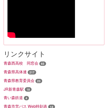
リンクサイト
青森西高校 同窓会
65
青森県高体連
217
青森県教育委員会
23
JR新青森駅
18
青い森鉄道
4
青森市営バス Web時刻表
14