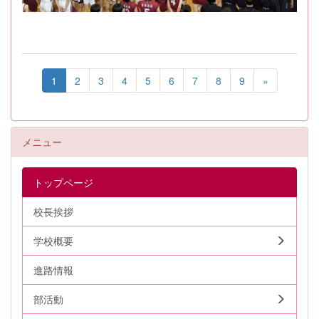
1
2
3
4
5
6
7
8
9
»
メニュー
トップページ
校長挨拶
学校概要
進路情報
部活動