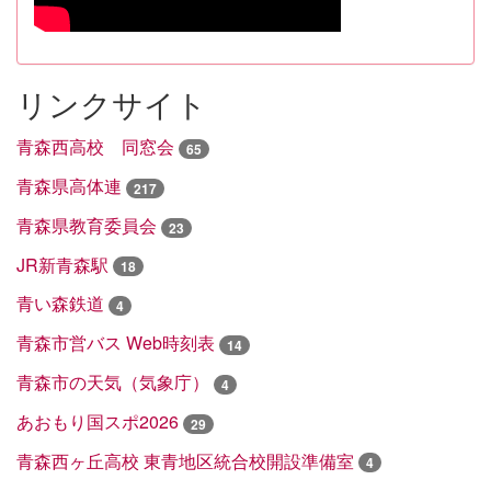
リンクサイト
青森西高校 同窓会
65
青森県高体連
217
青森県教育委員会
23
JR新青森駅
18
青い森鉄道
4
青森市営バス Web時刻表
14
青森市の天気（気象庁）
4
あおもり国スポ2026
29
青森西ヶ丘高校 東青地区統合校開設準備室
4