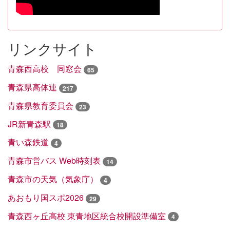
リンクサイト
青森西高校 同窓会
65
青森県高体連
217
青森県教育委員会
23
JR新青森駅
18
青い森鉄道
4
青森市営バス Web時刻表
14
青森市の天気（気象庁）
4
あおもり国スポ2026
29
青森西ヶ丘高校 東青地区統合校開設準備室
4