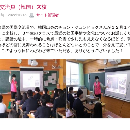
交流員（韓国）来校
 : 2022/12/15
サイト管理者
県の国際交流員で、韓国出身のチョン・ジュンヒョクさんが１２月１
）に来校し、３年生のクラスで最近の韓国事情や文化についてお話しく
た。講話の途中、一時的に暴風・吹雪で少し先も見えなくなるほどで、
れほどの雪に見舞われることはほとんどないとのことで、外を見て驚い
。このような日にわざわざ来ていただき、ありがとうございました！