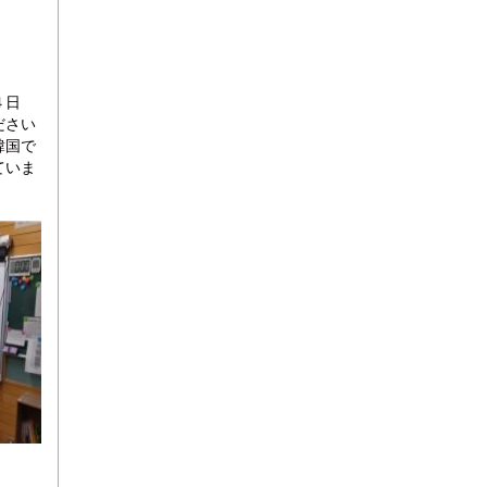
４日
ださい
韓国で
ていま