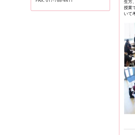
生方
授業
いて