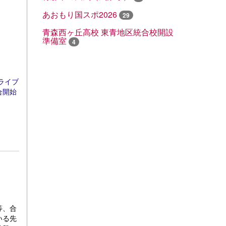
あおもり国スポ2026
29
青森西ヶ丘高校 東青地区統合校開設
準備室
4
ライブ
合開始
等、合
いる先