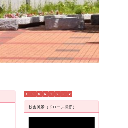
1
3
8
6
1
2
5
2
校舎風景（ドローン撮影）