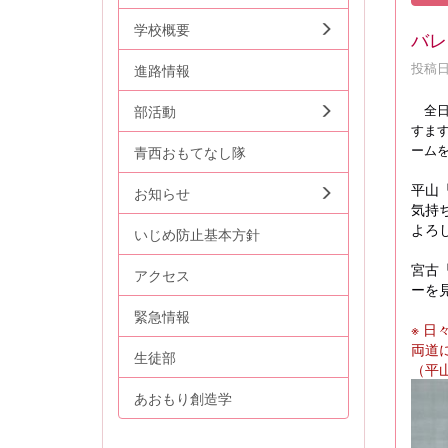
学校概要
バレ
投稿日時
進路情報
全
部活動
すま
ーム
青西おもてなし隊
平山
お知らせ
気持
よろ
いじめ防止基本方針
宮古
アクセス
ーを
緊急情報
※ 
両道
生徒部
（平
あおもり創造学