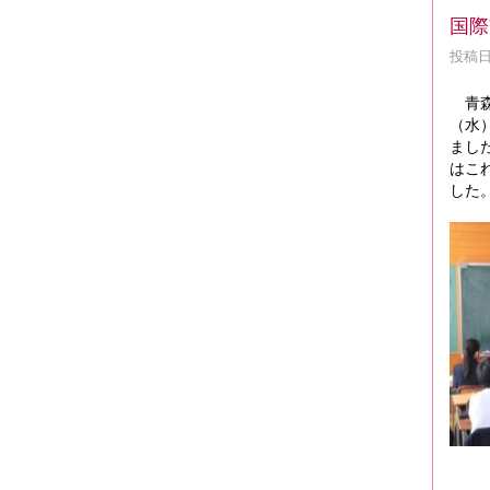
国際
投稿日時
青森
（水
まし
はこ
した