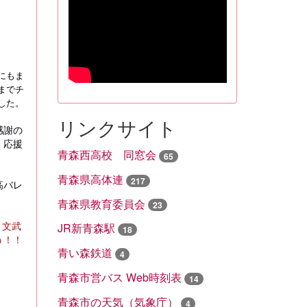
にもま
までチ
した。
リンクサイト
感謝の
。応援
青森西高校 同窓会
65
青森県高体連
217
高バレ
青森県教育委員会
23
く文武
JR新青森駅
18
う！！
青い森鉄道
4
青森市営バス Web時刻表
14
青森市の天気（気象庁）
4