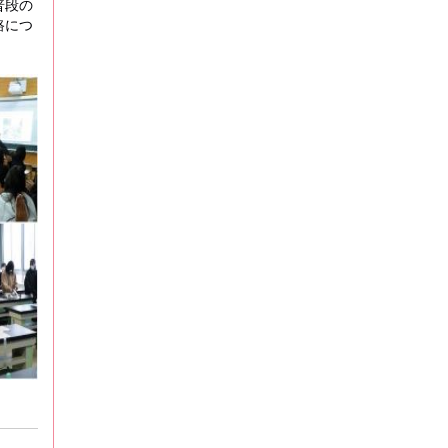
普段の
路につ