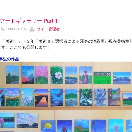
アートギャラリー Part 1
 : 2022/12/05
サイト管理者
年「美術Ⅰ」・３年「美術Ⅱ」選択者による渾身の油彩画が現在美術室
です。ここでも公開します！
３年生の作品