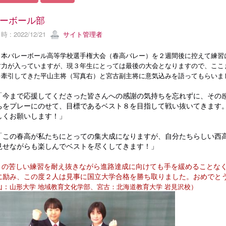
ーボール部
 : 2022/12/21
サイト管理者
日本バレーボール高等学校選手権大会（春高バレー）を２週間後に控えて練習
す力が入っていますが、現３年生にとっては最後の大会となりますので、ここ
を牽引してきた平山主将（写真右）と宮古副主将に意気込みを語ってもらいま
「今まで応援してくださった皆さんへの感謝の気持ちを忘れずに、その
ちをプレーにのせて、目標であるベスト８を目指して戦い抜いてきます
しくお願いします！」
「この春高が私たちにとっての集大成になりますが、自分たちらしい西
見せながらも楽しんでベストを尽くしてきます！」
日々の苦しい練習を耐え抜きながら進路達成に向けても手を緩めることな
に励み、この度２人は見事に国立大学合格を勝ち取りました。おめでと
山：
山形大学 地域教育文化学部、宮古：
北海道教育大学 岩見沢校）