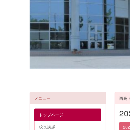
メニュー
西高
2
トップページ
校長挨拶
20