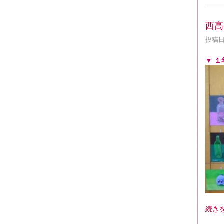
西高
投稿日時
▼ 
続き