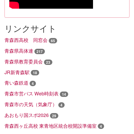
リンクサイト
青森西高校 同窓会
65
青森県高体連
217
青森県教育委員会
23
JR新青森駅
18
青い森鉄道
4
青森市営バス Web時刻表
14
青森市の天気（気象庁）
4
あおもり国スポ2026
29
青森西ヶ丘高校 東青地区統合校開設準備室
4