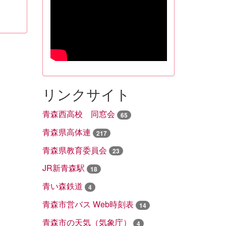
リンクサイト
青森西高校 同窓会
65
青森県高体連
217
青森県教育委員会
23
JR新青森駅
18
青い森鉄道
4
青森市営バス Web時刻表
14
青森市の天気（気象庁）
4