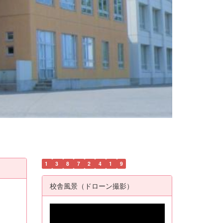
1
3
8
7
2
4
1
9
校舎風景（ドローン撮影）