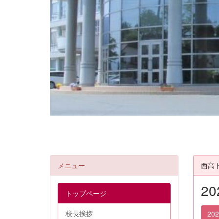
メニュー
西高
2
トップページ
校長挨拶
20