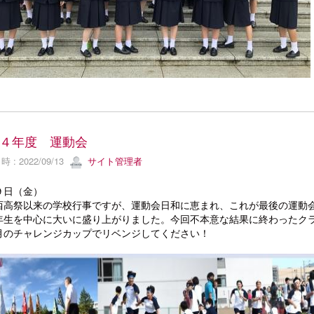
４年度 運動会
 : 2022/09/13
サイト管理者
９日（金）
高祭以来の学校行事ですが、運動会日和に恵まれ、これが最後の運動
年生を中心に大いに盛り上がりました。今回不本意な結果に終わったク
月のチャレンジカップでリベンジしてください！