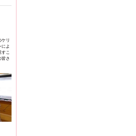
のケリ
ンによ
話すこ
の皆さ