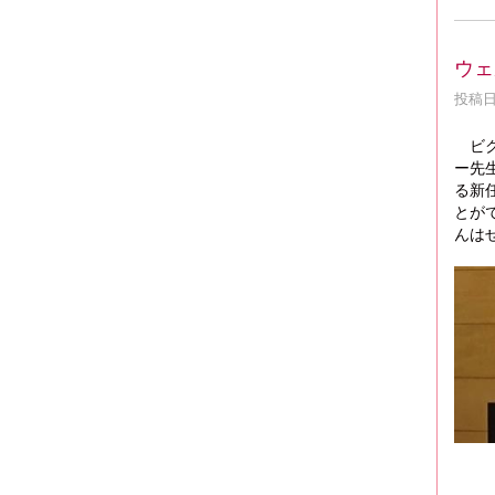
ウェ
投稿日時
ビ
ー先
る新
とが
んは