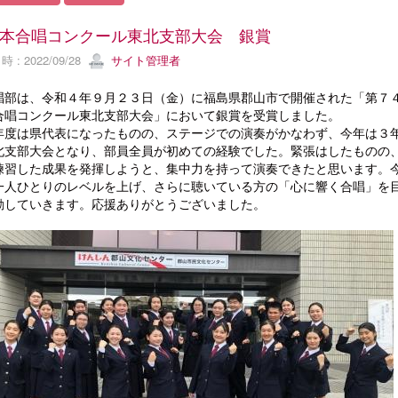
本合唱コンクール東北支部大会 銀賞
 : 2022/09/28
サイト管理者
唱部は、令和４年９月２３日（金）に福島県郡山市で開催された「第７
合唱コンクール東北支部大会」において銀賞を受賞しました。
度は県代表になったものの、ステージでの演奏がかなわず、今年は３
北支部大会となり、部員全員が初めての経験でした。緊張はしたものの
練習した成果を発揮しようと、集中力を持って演奏できたと思います。
一人ひとりのレベルを上げ、さらに聴いている方の「心に響く合唱」を
動していきます。応援ありがとうございました。