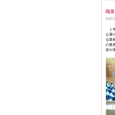
職業
投稿日時
１年
公署
る業
の業
容や