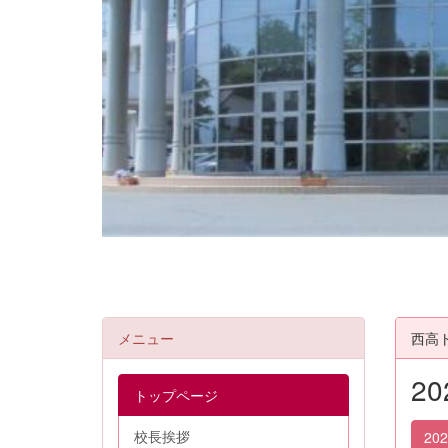
メニュー
西高
2
トップページ
校長挨拶
20