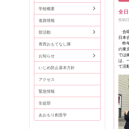
学校概要
全日
投稿日時
進路情報
合
部活動
日本
昨年
青西おもてなし隊
の東
では
お知らせ
は、
て活
いじめ防止基本方針
アクセス
緊急情報
生徒部
あおもり創造学