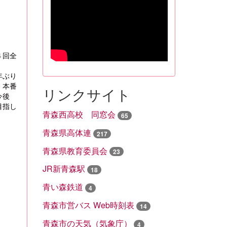
４回全
年ぶり
、本番
リンクサイト
今後
目指し
青森西高校 同窓会
65
青森県高体連
217
青森県教育委員会
23
JR新青森駅
18
青い森鉄道
4
青森市営バス Web時刻表
14
青森市の天気（気象庁）
4