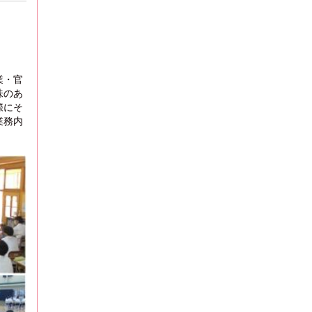
業・官
味のあ
際にそ
業務内