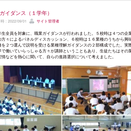
ガイダンス（１学年）
 : 2022/09/01
サイト管理者
生全員を対象に、職業ガイダンスが行われました。５校時は４つの企
の方々によるパネルディスカッション、６校時は１６業種のうちから興
種を２つ選んで説明を受ける業種理解ガイダンスの２部構成でした。実
界で働いていらっしゃる方々が講師ということもあり、生徒たちはその
実情などを熱心に聞いて、自らの進路選択について考えました。