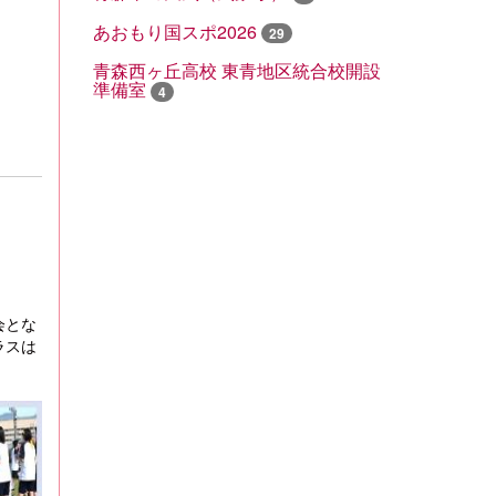
あおもり国スポ2026
29
青森西ヶ丘高校 東青地区統合校開設
準備室
4
会とな
ラスは