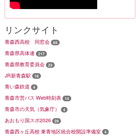
リンクサイト
青森西高校 同窓会
65
青森県高体連
217
青森県教育委員会
23
JR新青森駅
18
青い森鉄道
4
青森市営バス Web時刻表
14
青森市の天気（気象庁）
4
あおもり国スポ2026
29
青森西ヶ丘高校 東青地区統合校開設準備室
4