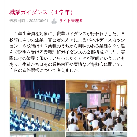
職業ガイダンス（１学年）
投稿日時 : 2022/09/01
サイト管理者
１年生全員を対象に、職業ガイダンスが行われました。５
校時は４つの企業・官公署の方々によるパネルディスカッシ
ョン、６校時は１６業種のうちから興味のある業種を２つ選
んで説明を受ける業種理解ガイダンスの２部構成でした。実
際にその業界で働いていらっしゃる方々が講師ということも
あり、生徒たちはその業務内容や実情などを熱心に聞いて、
自らの進路選択について考えました。