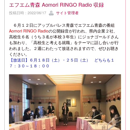
エフエム青森 Aomori RINGO Radio 収録
投稿日時 : 2022/06/17
サイト管理者
６月１２日にアップルパレス青森でエフエム青森の番組
Aomori RINGO Radio
の公開録音が行われ、県内企業２社、
高校生６名（うち３名が本校３年生）にジョナゴールドさん
も加わり、「高校生と考える就職」をテーマに話し合いが行
われました。２週にわたって放送されますので、ぜひお聴き
ください。
【放送日】６月１８日（土）・２５日（土） どちらも１
７：３０～１８：００