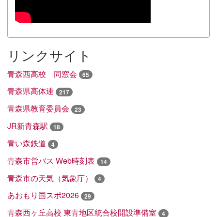
リンクサイト
青森西高校 同窓会
65
青森県高体連
217
青森県教育委員会
23
JR新青森駅
18
青い森鉄道
4
青森市営バス Web時刻表
14
青森市の天気（気象庁）
4
あおもり国スポ2026
29
青森西ヶ丘高校 東青地区統合校開設準備室
4