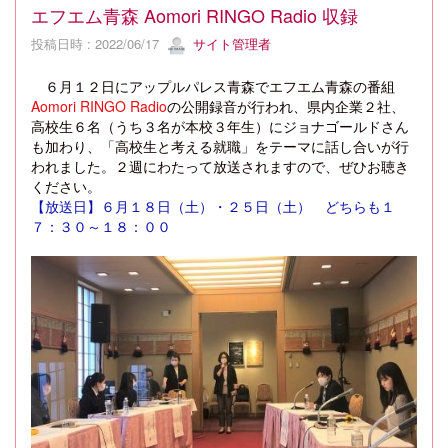
エフエム青森 Aomori RINGO Radio 収録
投稿日時 : 2022/06/17
サイト管理者
６月１２日にアップルパレス青森でエフエム青森の番組
Aomori RINGO Radio
の公開録音が行われ、県内企業２社、
高校生６名（うち３名が本校３年生）にジョナゴールドさん
も加わり、「高校生と考える就職」をテーマに話し合いが行
われました。２週にわたって放送されますので、ぜひお聴き
ください。
【放送日】６月１８日（土）・２５日（土） どちらも１
７：３０～１８：００