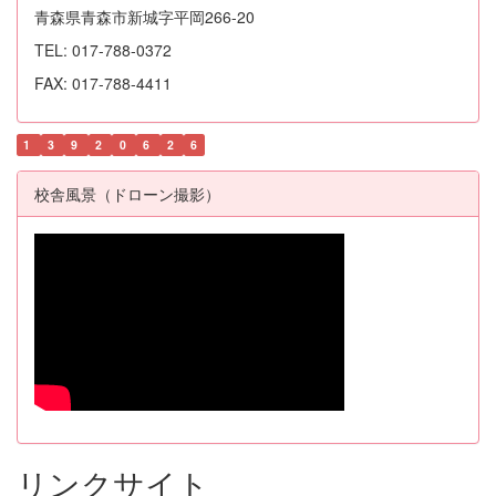
青森県青森市新城字平岡266-20
TEL: 017-788-0372
FAX: 017-788-4411
1
3
9
2
0
6
2
6
校舎風景（ドローン撮影）
リンクサイト