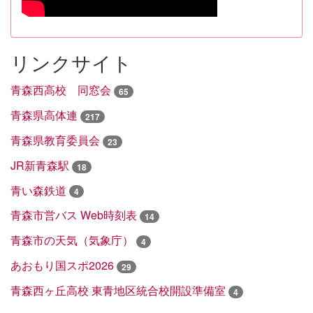
リンクサイト
青森西高校 同窓会
65
青森県高体連
217
青森県教育委員会
23
JR新青森駅
18
青い森鉄道
4
青森市営バス Web時刻表
14
青森市の天気（気象庁）
4
あおもり国スポ2026
29
青森西ヶ丘高校 東青地区統合校開設準備室
4