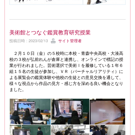
美術館とつなぐ鑑賞教育研究授業
投稿日時 : 2023/02/13
サイト管理者
２月１０日（金）の５校時に本校・青森中央高校・大湊高
校の３校が弘前れんが倉庫と連携し、オンラインで標記の授
業が行われました。芸術選択で美術Ⅰを履修している１年６
組１５名の生徒が参加し、ＶＲ（バーチャルリアリティ）に
よる展覧会の鑑賞体験や他校の生徒との意見交換を通して、
様々な視点から作品の見方・感じ方を深める良い機会となり
ました。