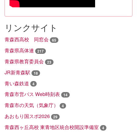
リンクサイト
青森西高校 同窓会
65
青森県高体連
217
青森県教育委員会
23
JR新青森駅
18
青い森鉄道
4
青森市営バス Web時刻表
14
青森市の天気（気象庁）
4
あおもり国スポ2026
29
青森西ヶ丘高校 東青地区統合校開設準備室
4