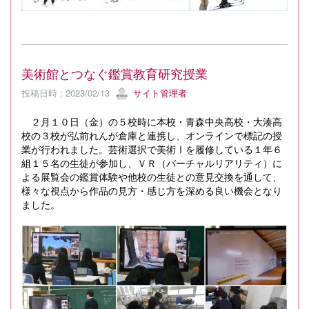
美術館とつなぐ鑑賞教育研究授業
投稿日時 : 2023/02/13
サイト管理者
２月１０日（金）の５校時に本校・青森中央高校・大湊高
校の３校が弘前れんが倉庫と連携し、オンラインで標記の授
業が行われました。芸術選択で美術Ⅰを履修している１年６
組１５名の生徒が参加し、ＶＲ（バーチャルリアリティ）に
よる展覧会の鑑賞体験や他校の生徒との意見交換を通して、
様々な視点から作品の見方・感じ方を深める良い機会となり
ました。