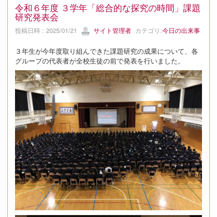
令和６年度 ３学年「総合的な探究の時間」課題
研究発表会
投稿日時 : 2025/01/21
サイト管理者
カテゴリ:
今日の出来事
３年生が今年度取り組んできた課題研究の成果について、各
グループの代表者が全校生徒の前で発表を行いました。