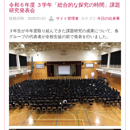
令和６年度 ３学年「総合的な探究の時間」課題
研究発表会
投稿日時 : 2025/01/21
サイト管理者
カテゴリ:
今日の出来事
３年生が今年度取り組んできた課題研究の成果について、各
グループの代表者が全校生徒の前で発表を行いました。