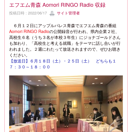
エフエム青森 Aomori RINGO Radio 収録
投稿日時 : 2022/06/17
サイト管理者
６月１２日にアップルパレス青森でエフエム青森の番組
Aomori RINGO Radio
の公開録音が行われ、県内企業２社、
高校生６名（うち３名が本校３年生）にジョナゴールドさん
も加わり、「高校生と考える就職」をテーマに話し合いが行
われました。２週にわたって放送されますので、ぜひお聴き
ください。
【放送日】６月１８日（土）・２５日（土） どちらも１
７：３０～１８：００