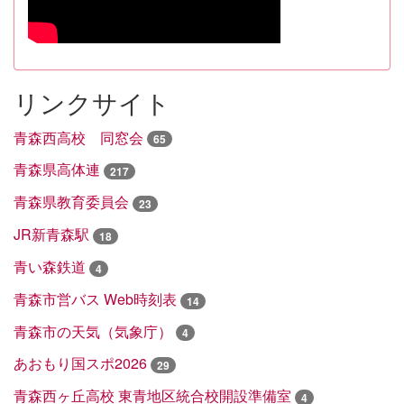
リンクサイト
青森西高校 同窓会
65
青森県高体連
217
青森県教育委員会
23
JR新青森駅
18
青い森鉄道
4
青森市営バス Web時刻表
14
青森市の天気（気象庁）
4
あおもり国スポ2026
29
青森西ヶ丘高校 東青地区統合校開設準備室
4