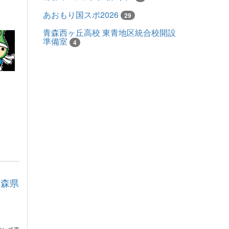
あおもり国スポ2026
29
青森西ヶ丘高校 東青地区統合校開設
準備室
4
青森県