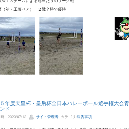
方法：３チームによる総当たりのリーグ戦
西（舘・工藤ペア） ２戦全勝で優勝
５年度天皇杯・皇后杯全日本バレーボール選手権大会
ンド
 : 2023/07/12
サイト管理者
カテゴリ:
報告事項