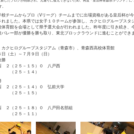
更新したブログが削除され、元通りに復元できないため、再度「皇后杯青森県ラウンド」に
す。
校チームからプロ（Vリーグ）チームまでに出場資格がある皇后杯が今
されました。本県では女子１０チームが参加し、カクヒログループスタ
校体育館を会場として県予選大会が行われました。昨年度に引き続き、
校バレー部が優勝を勝ち取り、東北ブロックラウンドに進むことができ
：カクヒログループスタジアム（青森市）、青森西高校体育館
８日（土）～７月９日（日）
決勝
西 ２（２５－１５）０ 八戸西
２５－１４）
勝
西 ２（２５－１４）０ 弘前大学
２５－１５）
西 ２（２５－１８）０ 八戸田名部組
２５－１１）