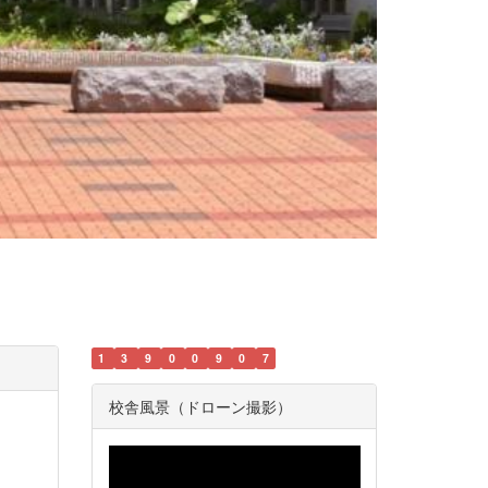
1
3
9
0
0
9
0
7
校舎風景（ドローン撮影）