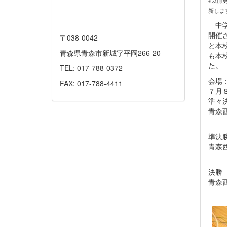
※以前
新しま
中学
開催
〒038-0042
と本
青森県青森市新城字平岡266-20
も本
た。
TEL: 017-788-0372
会場
FAX: 017-788-4411
７月
準々
青森
（
準決
青森
（
決勝
青森
（