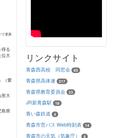
いて更新
を得る
リンクサイト
上位大
青森西高校 同窓会
65
」（愛
青森県高体連
217
青森県教育委員会
23
山形大
JR新青森駅
18
児島県
青い森鉄道
4
青森市営バス Web時刻表
14
青森市の天気（気象庁）
4