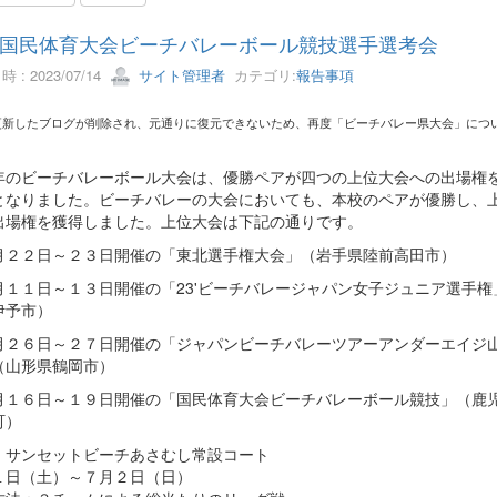
国民体育大会ビーチバレーボール競技選手選考会
 : 2023/07/14
サイト管理者
カテゴリ:
報告事項
更新したブログが削除され、元通りに復元できないため、再度「ビーチバレー県大会」につ
。
のビーチバレーボール大会は、優勝ペアが四つの上位大会への出場権
となりました。ビーチバレーの大会においても、本校のペアが優勝し、
出場権を獲得しました。上位大会は下記の通りです。
月２２日～２３日開催の「東北選手権大会」（岩手県陸前高田市）
月１１日～１３日開催の「23'ビーチバレージャパン女子ジュニア選手権
伊予市）
月２６日～２７日開催の「ジャパンビーチバレーツアーアンダーエイジ
（山形県鶴岡市）
月１６日～１９日開催の「国民体育大会ビーチバレーボール競技」（鹿
町）
：サンセットビーチあさむし常設コート
１日（土）～７月２日（日）