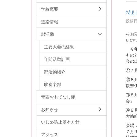
学校概要
特別
投稿日時
進路情報
部活動
※以前
します
主要大会の結果
今年
もの
年間活動計画
会の
①７
部活動紹介
②８
吹奏楽部
媛県
③８
青西おもてなし隊
会」
お知らせ
④９
大崎
いじめ防止基本方針
会場
７月
アクセス