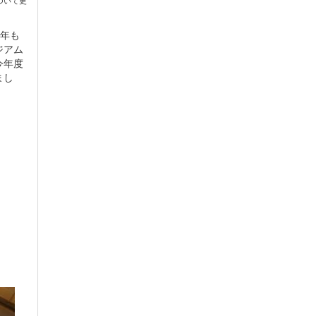
ついて更
年も
ジアム
今年度
まし