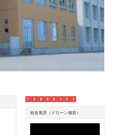
1
3
8
9
8
1
5
1
校舎風景（ドローン撮影）