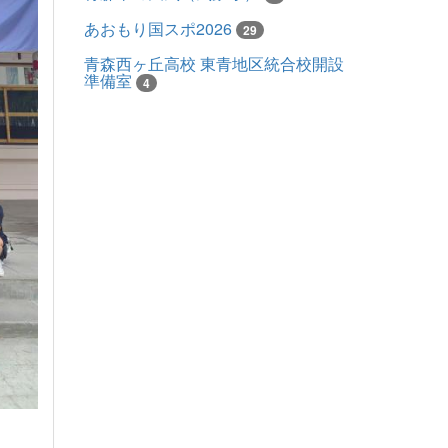
あおもり国スポ2026
29
青森西ヶ丘高校 東青地区統合校開設
準備室
4