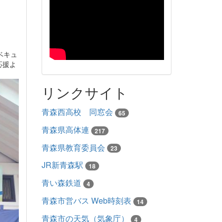
ベキュ
応援よ
リンクサイト
青森西高校 同窓会
65
青森県高体連
217
青森県教育委員会
23
JR新青森駅
18
青い森鉄道
4
青森市営バス Web時刻表
14
青森市の天気（気象庁）
4