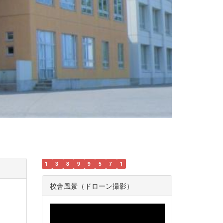
1
3
8
9
9
5
7
1
校舎風景（ドローン撮影）