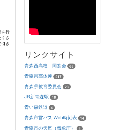
動を行
たくさ
で引き
リンクサイト
青森西高校 同窓会
65
青森県高体連
217
青森県教育委員会
23
JR新青森駅
18
青い森鉄道
4
青森市営バス Web時刻表
14
青森市の天気（気象庁）
4