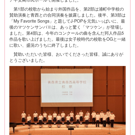
第1部の校歌から始まり外国作品を、第2部は浦町中学校の
賛助演奏と青西との合同演奏を披露しました。後半、第3部は
「My Favorite Songs」と題してJ-POPを元気いっぱいに、最
後のマツケンサンバⅡは、あっと驚く「マツケン」が登場し
ました。第4部は、今年のコンクールの曲を含んだ邦人作品5
作品を歌い上げました。最後は女子校時代の校歌をOGと一緒
に歌い、盛況のうちに終了しました。
賛助いただいた皆様、おいでくださった皆様、誠にありが
とうございました。