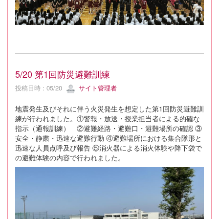
5/20 第1回防災避難訓練
投稿日時 : 05/20
サイト管理者
地震発生及びそれに伴う火災発生を想定した第1回防災避難訓
練が行われました。①警報・放送・授業担当者による的確な
指示（通報訓練） ②避難経路・避難口・避難場所の確認 ③
安全・静粛・迅速な避難行動 ④避難場所における集合隊形と
迅速な人員点呼及び報告 ⑤消火器による消火体験や降下袋で
の避難体験の内容で行われました。