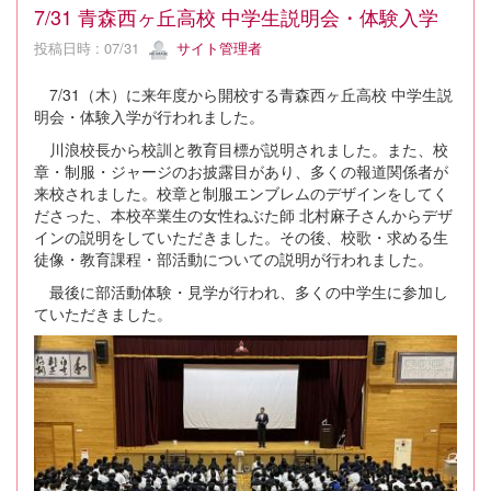
7/31 青森西ヶ丘高校 中学生説明会・体験入学
投稿日時 : 07/31
サイト管理者
7/31（木）に来年度から開校する青森西ヶ丘高校 中学生説
明会・体験入学が行われました。
川浪校長から校訓と教育目標が説明されました。また、校
章・制服・ジャージのお披露目があり、多くの報道関係者が
来校されました。校章と制服エンブレムのデザインをしてく
ださった、本校卒業生の女性ねぶた師 北村麻子さんからデザ
インの説明をしていただきました。その後、校歌・求める生
徒像・教育課程・部活動についての説明が行われました。
最後に部活動体験・見学が行われ、多くの中学生に参加し
ていただきました。