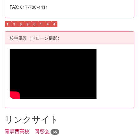
FAX: 017-788-4411
1
3
8
9
6
1
4
4
校舎風景（ドローン撮影）
リンクサイト
青森西高校 同窓会
65