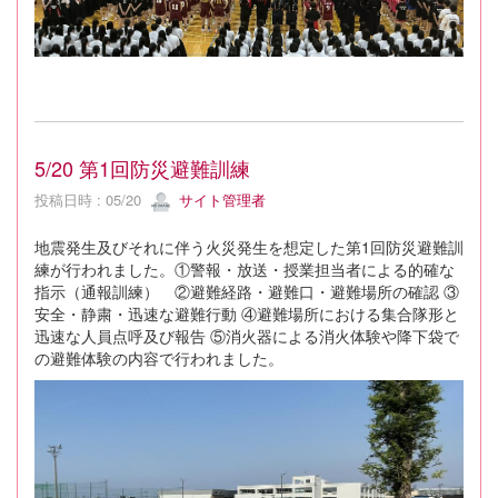
5/20 第1回防災避難訓練
投稿日時 : 05/20
サイト管理者
地震発生及びそれに伴う火災発生を想定した第1回防災避難訓
練が行われました。①警報・放送・授業担当者による的確な
指示（通報訓練） ②避難経路・避難口・避難場所の確認 ③
安全・静粛・迅速な避難行動 ④避難場所における集合隊形と
迅速な人員点呼及び報告 ⑤消火器による消火体験や降下袋で
の避難体験の内容で行われました。