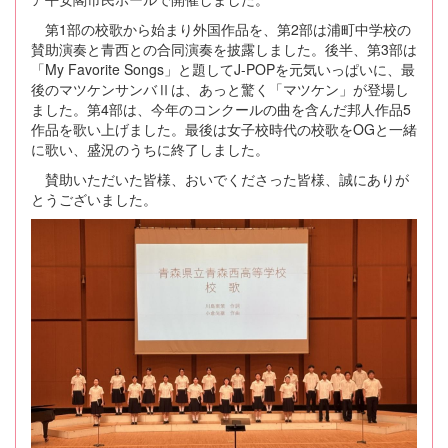
第1部の校歌から始まり外国作品を、第2部は浦町中学校の
賛助演奏と青西との合同演奏を披露しました。後半、第3部は
「My Favorite Songs」と題してJ-POPを元気いっぱいに、最
後のマツケンサンバⅡは、あっと驚く「マツケン」が登場し
ました。第4部は、今年のコンクールの曲を含んだ邦人作品5
作品を歌い上げました。最後は女子校時代の校歌をOGと一緒
に歌い、盛況のうちに終了しました。
賛助いただいた皆様、おいでくださった皆様、誠にありが
とうございました。