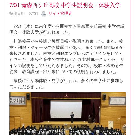
7/31 青森西ヶ丘高校 中学生説明会・体験入学
投稿日時 : 07/31
サイト管理者
7/31（木）に来年度から開校する青森西ヶ丘高校 中学生説
明会・体験入学が行われました。
川浪校長から校訓と教育目標が説明されました。また、校
章・制服・ジャージのお披露目があり、多くの報道関係者が
来校されました。校章と制服エンブレムのデザインをしてく
ださった、本校卒業生の女性ねぶた師 北村麻子さんからデザ
インの説明をしていただきました。その後、校歌・求める生
徒像・教育課程・部活動についての説明が行われました。
最後に部活動体験・見学が行われ、多くの中学生に参加し
ていただきました。