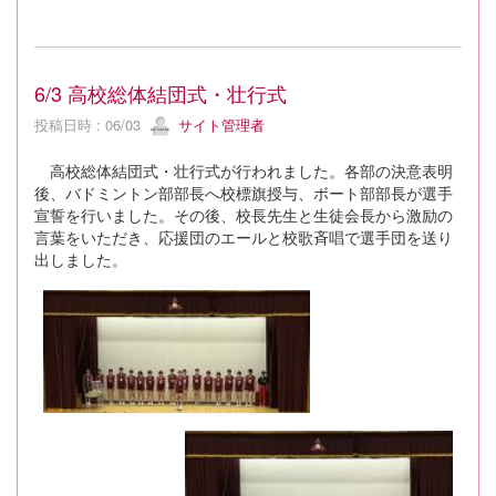
6/3 高校総体結団式・壮行式
投稿日時 : 06/03
サイト管理者
高校総体結団式・壮行式が行われました。各部の決意表明
後、バドミントン部部長へ校標旗授与、ボート部部長が選手
宣誓を行いました。その後、校長先生と生徒会長から激励の
言葉をいただき、応援団のエールと校歌斉唱で選手団を送り
出しました。