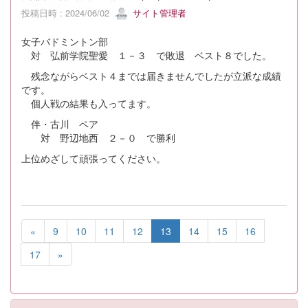
投稿日時 : 2024/06/02
サイト管理者
女子バドミントン部
対 弘前学院聖愛 １－３ で敗退 ベスト８でした。
残念ながらベスト４までは届きませんでしたが立派な成績
です。
個人戦の結果も入ってます。
伴・古川 ペア
対 野辺地西 ２－０ で勝利
上位めざして頑張ってください。
«
9
10
11
12
13
14
15
16
17
»