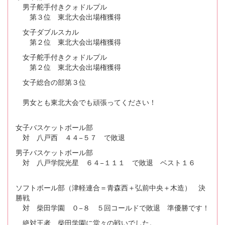
男子舵手付きクォドルプル
第３位 東北大会出場権獲得
女子ダブルスカル
第２位 東北大会出場権獲得
女子舵手付きクォドルプル
第２位 東北大会出場権獲得
女子総合の部第３位
男女とも東北大会でも頑張ってください！
女子バスケットボール部
対 八戸西 ４４−５７ で敗退
男子バスケットボール部
対 八戸学院光星 ６４−１１１ で敗退 ベスト１６
ソフトボール部（津軽連合＝青森西＋弘前中央＋木造） 決
勝戦
対 柴田学園 ０−８ ５回コールドで敗退 準優勝です！
絶対王者 柴田学園に堂々の戦いでした。