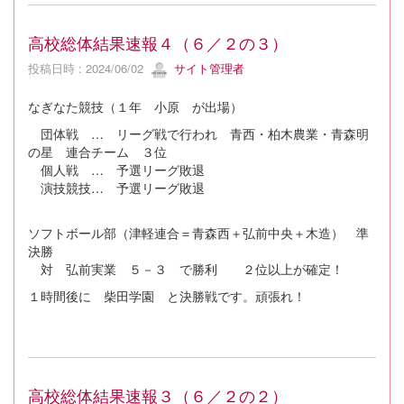
高校総体結果速報４（６／２の３）
投稿日時 : 2024/06/02
サイト管理者
なぎなた競技（１年 小原 が出場）
団体戦 … リーグ戦で行われ 青西・柏木農業・青森明
の星 連合チーム ３位
個人戦 … 予選リーグ敗退
演技競技… 予選リーグ敗退
ソフトボール部（津軽連合＝青森西＋弘前中央＋木造） 準
決勝
対 弘前実業 ５－３ で勝利 ２位以上が確定！
１時間後に 柴田学園 と決勝戦です。頑張れ！
高校総体結果速報３（６／２の２）