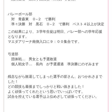
バレーボール部
対 青森東 ０−２ で勝利
準々決勝 対 黒石 ０−２ で勝利 ベスト４以上が決定
この結果により、３学年生徒は明日、バレー部への学年応援
となります。
マエダアリーナ南側入口に９：００集合です。
弓道部
団体戦… 男女とも予選敗退
個人戦女子… 長内 が予選通過 準決勝にのぞみます
残念ながら敗退してしまった選手の皆さん、おつかれさまで
した！
どの競技も最後までしっかりと戦い抜きました！
よく頑張ってくれたという思いでいっぱいです。
試合を控えている選手は上位めざして頑張ってください。