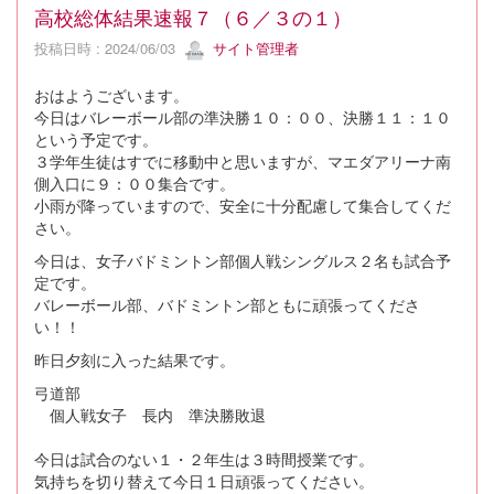
高校総体結果速報７（６／３の１）
投稿日時 : 2024/06/03
サイト管理者
おはようございます。
今日はバレーボール部の準決勝１０：００、決勝１１：１０
という予定です。
３学年生徒はすでに移動中と思いますが、マエダアリーナ南
側入口に９：００集合です。
小雨が降っていますので、安全に十分配慮して集合してくだ
さい。
今日は、女子バドミントン部個人戦シングルス２名も試合予
定です。
バレーボール部、バドミントン部ともに頑張ってくださ
い！！
昨日夕刻に入った結果です。
弓道部
個人戦女子 長内 準決勝敗退
今日は試合のない１・２年生は３時間授業です。
気持ちを切り替えて今日１日頑張ってください。