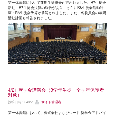
第一体育館において前期生徒総会が行われました。R7生徒会
活動・R7生徒会決算の報告があり、さらにR8生徒会活動計
画・R8生徒会予算が承認されました。また、各委員会の年間
活動計画も報告されました。
4/21 奨学金講演会（3学年生徒・全学年保護者
対象）
投稿日時 : 04/22
サイト管理者
第一体育館において、株式会社まなびシード 奨学金アドバイ