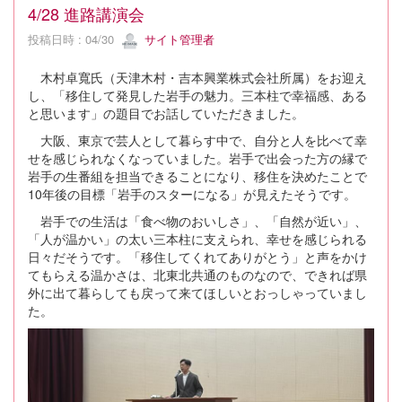
4/28 進路講演会
投稿日時 : 04/30
サイト管理者
木村卓寬氏（天津木村・吉本興業株式会社所属）をお迎え
し、「移住して発見した岩手の魅力。三本柱で幸福感、ある
と思います」の題目でお話していただきました。
大阪、東京で芸人として暮らす中で、自分と人を比べて幸
せを感じられなくなっていました。岩手で出会った方の縁で
岩手の生番組を担当できることになり、移住を決めたことで
10年後の目標「岩手のスターになる」が見えたそうです。
岩手での生活は「食べ物のおいしさ」、「自然が近い」、
「人が温かい」の太い三本柱に支えられ、幸せを感じられる
日々だそうです。「移住してくれてありがとう」と声をかけ
てもらえる温かさは、北東北共通のものなので、できれば県
外に出て暮らしても戻って来てほしいとおっしゃっていまし
た。