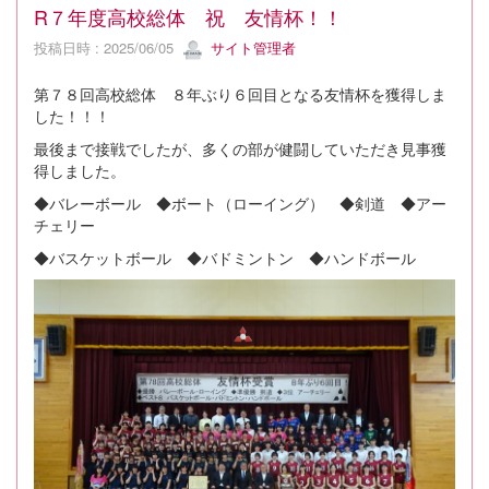
R７年度高校総体 祝 友情杯！！
投稿日時 : 2025/06/05
サイト管理者
第７８回高校総体 ８年ぶり６回目となる友情杯を獲得しま
した！！！
最後まで接戦でしたが、多くの部が健闘していただき見事獲
得しました。
◆バレーボール ◆ボート（ローイング） ◆剣道 ◆アー
チェリー
◆バスケットボール ◆バドミントン ◆ハンドボール