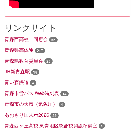
リンクサイト
青森西高校 同窓会
65
青森県高体連
217
青森県教育委員会
23
JR新青森駅
18
青い森鉄道
4
青森市営バス Web時刻表
14
青森市の天気（気象庁）
4
あおもり国スポ2026
29
青森西ヶ丘高校 東青地区統合校開設準備室
4