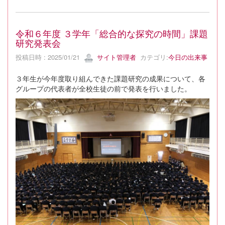
令和６年度 ３学年「総合的な探究の時間」課題
研究発表会
投稿日時 : 2025/01/21
サイト管理者
カテゴリ:
今日の出来事
３年生が今年度取り組んできた課題研究の成果について、各
グループの代表者が全校生徒の前で発表を行いました。