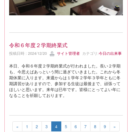
令和６年度２学期終業式
投稿日時 : 2024/12/20
サイト管理者
カテゴリ:
今日の出来事
本日、令和６年度２学期終業式が行われました。長い２学期
も、今思えばあっという間に過ぎていきました。これから冬
期休業に入ります。来週からは１学年２学年３学年ともに冬
期講習がありますので、参加する生徒は最後まで、頑張って
ほしいと思います。来年は巳年です。皆様にとってよい年に
なることを祈願しております。
«
1
2
3
4
5
6
7
8
9
»