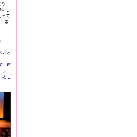
とな
酔いし
とって
ん、素
」
大だと
て、声
。」
いるこ