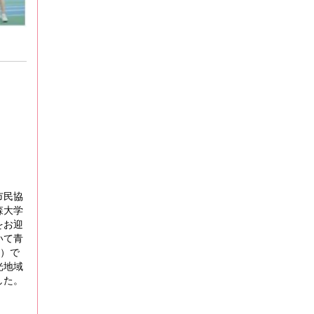
市民協
森大学
をお迎
いて青
m）で
光地域
した。