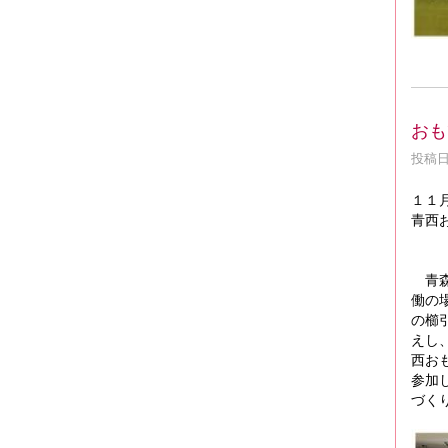
おも
投稿日時
１１
青西
青森
働の
の櫛
えし
西お
参加
づく