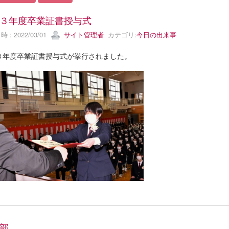
３年度卒業証書授与式
 : 2022/03/01
サイト管理者
カテゴリ:
今日の出来事
３年度卒業証書授与式が挙行されました。
部