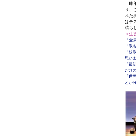
昨年
り、
れた
はテ
晴ら
＜生
「
全
「
歌
「校
思い
「最
だけ
「
世
とが