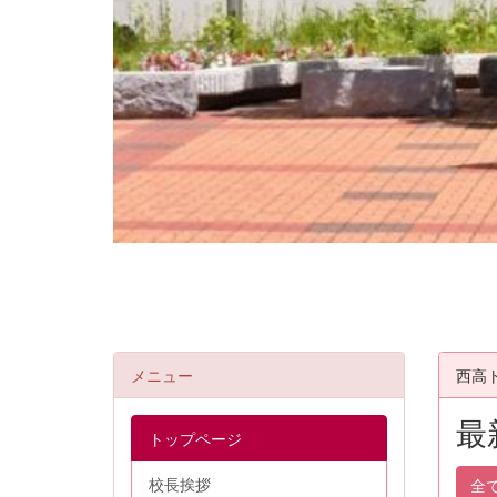
メニュー
西高
最
トップページ
校長挨拶
全