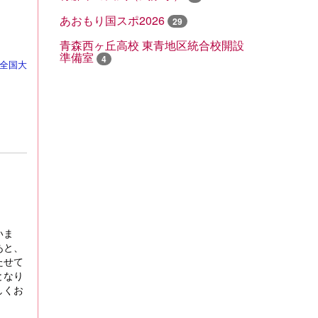
あおもり国スポ2026
29
青森西ヶ丘高校 東青地区統合校開設
準備室
4
全国大
いま
あと、
たせて
となり
しくお