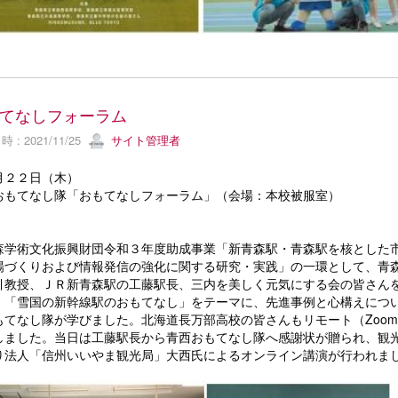
てなしフォーラム
 : 2021/11/25
サイト管理者
月２２日（木）
おもてなし隊「おもてなしフォーラム」（会場：本校被服室）
学術文化振興財団令和３年度助成事業「新青森駅・青森駅を核とした
場づくりおよび情報発信の強化に関する研究・実践」の一環として、青
引教授、ＪＲ新青森駅の工藤駅長、三内を美しく元気にする会の皆さん
、「雪国の新幹線駅のおもてなし」をテーマに、先進事例と心構えにつ
もてなし隊が学びました。北海道長万部高校の皆さんもリモート（Zoo
しました。当日は工藤駅長から青西おもてなし隊へ感謝状が贈られ、観
り法人「信州いいやま観光局」大西氏によるオンライン講演が行われま