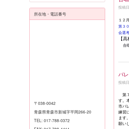
投稿日時
所在地・電話番号
１２
第３
会選
【高
合
バレ
投稿日時
第
す。
〒038-0042
市バ
練習
青森県青森市新城字平岡266-20
ます
TEL: 017-788-0372
願い
FAX: 017-788-4411