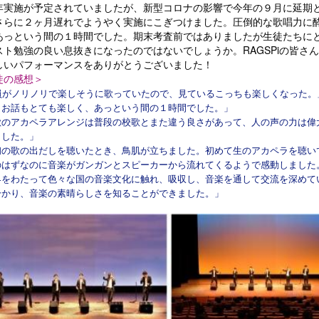
実施が予定されていましたが、新型コロナの影響で今年の９月に延期
さらに２ヶ月遅れでようやく実施にこぎつけました。圧倒的な歌唱力に
あっという間の１時間でした。期末考査前ではありましたが生徒たちに
スト勉強の良い息抜きになったのではないでしょうか。RAGSPiの皆さ
しいパフォーマンスをありがとうございました！
徒の感想＞
員がノリノリで楽しそうに歌っていたので、見ているこっちも楽しくなった。
もお話もとても楽しく、あっという間の１時間でした。」
歌のアカペラアレンジは普段の校歌とまた違う良さがあって、人の声の力は偉
ました。」
初の歌の出だしを聴いたとき、鳥肌が立ちました。初めて生のアカペラを聴い
のはずなのに音楽がガンガンとスピーカーから流れてくるようで感動しました
界をわたって色々な国の音楽文化に触れ、吸収し、音楽を通して交流を深めて
分かり、音楽の素晴らしさを知ることができました。」