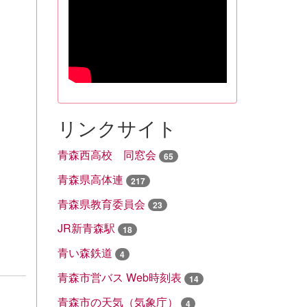
リンクサイト
青森西高校 同窓会
65
青森県高体連
217
青森県教育委員会
23
JR新青森駅
18
青い森鉄道
4
青森市営バス Web時刻表
14
青森市の天気（気象庁）
4