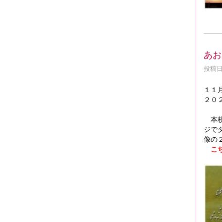
あお
投稿日時
１１
２０
本校
ジで
像の
こ