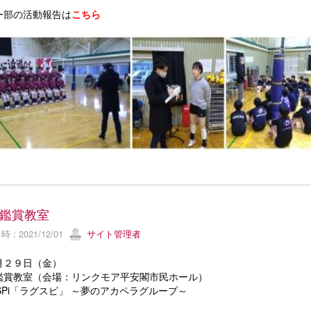
ー部の活動報告は
こちら
鑑賞教室
 : 2021/12/01
サイト管理者
月２９日（金）
鑑賞教室（会場：リンクモア平安閣市民ホール）
SPi「ラグスピ」 ～夢のアカペラグループ～