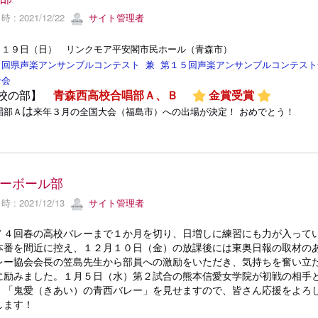
 : 2021/12/22
サイト管理者
月１９日（日） リンクモア平安閣市民ホール（青森市）
０回県声楽アンサンブルコンテスト 兼 第１５回声楽アンサンブルコンテスト
考会
校の部】
青森西高校合唱部Ａ、Ｂ
金賞受賞
は
唱部Ａ
来年３月の全国大会（福島市）への出場が決定！ おめでとう！
ーボール部
 : 2021/12/13
サイト管理者
７４回春の高校バレーまで１か月を切り、日増しに練習にも力が入って
本番を間近に控え、１２月１０日（金）の放課後には東奥日報の取材の
レー協会会長の笠島先生から部員への激励をいただき、気持ちを奮い立
に励みました。１月５日（水）第２試合の熊本信愛女学院が初戦の相手
。「鬼愛（きあい）の青西バレー」を見せますので、皆さん応援をよろ
します！