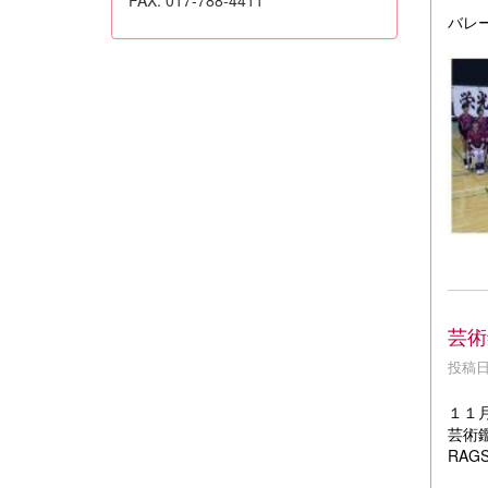
バレ
芸術
投稿日時
１１
芸術
RAG