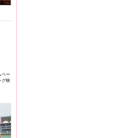
ムペー
ング映